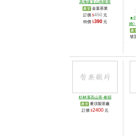
高海拔玉山烏龍茶
金葉茶業
450
訂價
$
元
●
390
特價
$
元
姆》
號
杉林溪高山茶-春韻
番頂製茶廠
2400
訂價
$
元