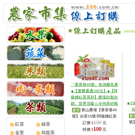
『香茶巷40號』魚池鄉名產
●【運費通通100元】●【阿
薩姆紅茶系列】農場自製自
●小
銷。世界頂級☆冷泡茶好喝
紅
香山農場【香茶巷40
號】台茶18號/阿薩姆紅茶
號
100
訂價
$
元
紅茶
綠茶
100
特價
$
元
金萱
烏龍茶