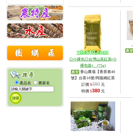
◎小裸包◎台灣山茶紅茶(小
裸包裝)__(75g)
香山農場【香茶巷40
號】台茶18號/阿薩姆紅茶
產品名
農家名
380
訂價
$
元
380
特價
$
元