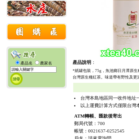
產品說明
：
產品名
農家名
*紙罐包裝，75g，魚池鄉日月潭原
台灣原生種紅茶。味道帶有野性及更
台灣本島地區同一收件地址一次購買
以上運費計算方式僅限台灣本
ATM轉帳、匯款後寄出
郵局代號：700
帳號：0021637-0252545
戶名：請來電詢問