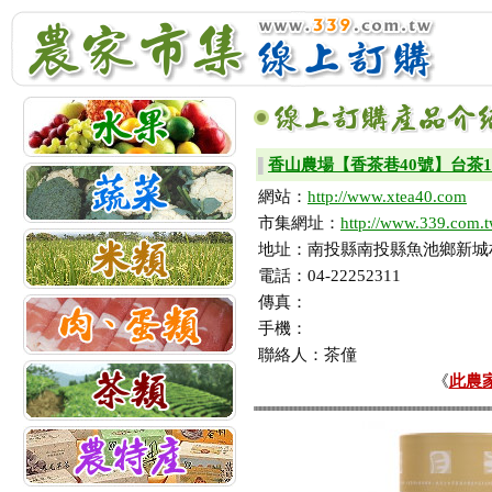
香山農場【香茶巷40號】台茶1
▌
網站：
http://www.xtea40.com
市集網址：
http://www.339.com.t
地址：南投縣南投縣魚池鄉新城
電話：04-22252311
傳真：
手機：
聯絡人：茶僮
《
此農