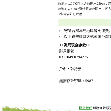
熱泡＞以90℃以上之熱開水250cc，
冷泡＞以600cc寶特瓶裝冷開水，置
3小時後即可飲用。
寄送台灣本島地區皆免運費
以上運費計算方式僅限台灣本
<<郵局現金存款>>
郵局帳號：
0311049 0794275
戶名：張詩芸
無摺存款密碼：5987
∣
關於我們
∣服務條款∣廣