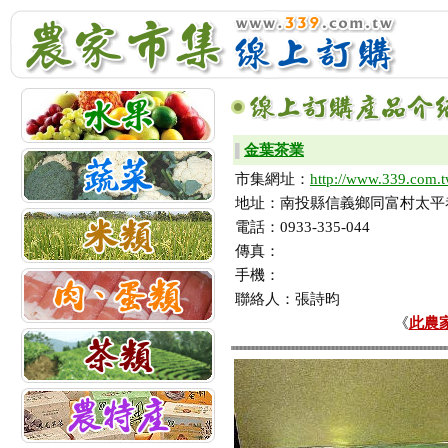
金葉茶業
▌
市集網址：
http://www.339.com.t
地址：南投縣信義鄉同富村太平巷
電話：0933-335-044
傳真：
手機：
聯絡人：張詩昀
《
此農