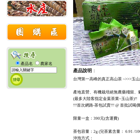
產品名
農家名
產品說明
：
台灣第一高峰的真正高山茶 ~>>>玉山
產地直營、有機栽培絕無農藥殘留、
(最多大陸客指定金葉茶業~玉山茶)!!
!!!首次網路-茶包試賣!!! @ 首批試喝價
限量一盒：390元(含運費)
茶包容量：2g (兒茶素含量： 6.91 /100
沖泡方式：