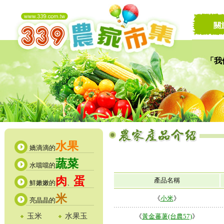
關
「我
讓家
水果
嬌滴滴的
蔬菜
水噹噹的
肉
蛋
產品名稱
鮮嫩嫩的
、
米
《
小米
》
亮晶晶的
玉米
水果玉
《
黃金蕃薯(台農57)
》