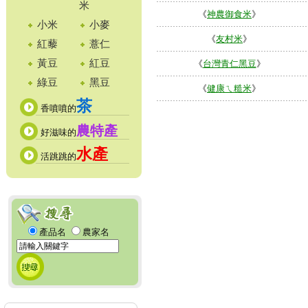
米
《
神農御食米
》
小米
小麥
《
友村米
》
紅藜
薏仁
黃豆
紅豆
《
台灣青仁黑豆
》
綠豆
黑豆
《
健康ㄟ糙米
》
茶
香噴噴的
農特產
好滋味的
水產
活跳跳的
產品名
農家名