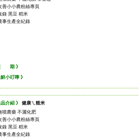
友善小小農粉絲專頁
收錄 黑豆 稻米
農事生產全紀錄
產 期 》
保鮮小叮嚀 》
產品介紹 》
健康ㄟ糙米
無噴農藥 不灑化肥
友善小小農粉絲專頁
收錄 黑豆 稻米
農事生產全紀錄