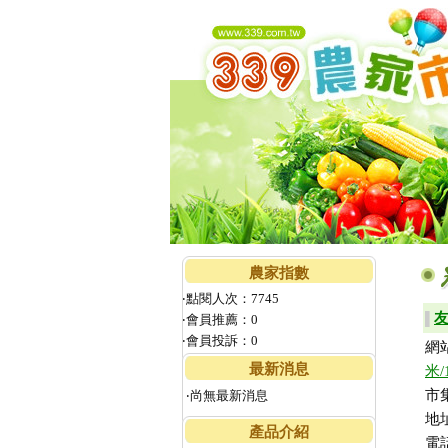
農家指數
‧點閱人次：7745
▌
‧會員推薦：0
‧會員投訴：0
網
最新消息
米/1
市
‧尚無最新消息
地
產品介紹
電話