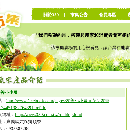
關於339
｜
市集公告
｜
會員專區
｜
「我們希望的是，搭建起農家和消費者間互相
讓家庭農場的用心被看見，讓台灣在地農業
友善小小農
站：
http://www.facebook.com/pages/友善小小農阿茂ㄟ友善
74451982764391?ref=hl
集網址：
http://www.339.com.tw/roubing.html
址：嘉義縣六腳鄉頂寮
：0935587200