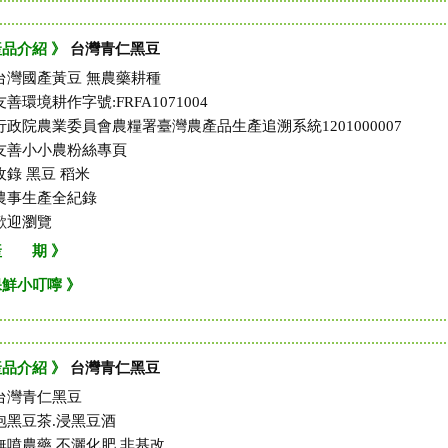
產品介紹 》
台灣青仁黑豆
台灣國產黃豆 無農藥耕種
友善環境耕作字號:FRFA1071004
行政院農業委員會農糧署臺灣農產品生產追溯系統1201000007
友善小小農粉絲專頁
收錄 黑豆 稻米
農事生產全紀錄
歡迎瀏覽
產 期 》
保鮮小叮嚀 》
產品介紹 》
台灣青仁黑豆
台灣青仁黑豆
泡黑豆茶.浸黑豆酒
無噴農藥 不灑化肥 非基改