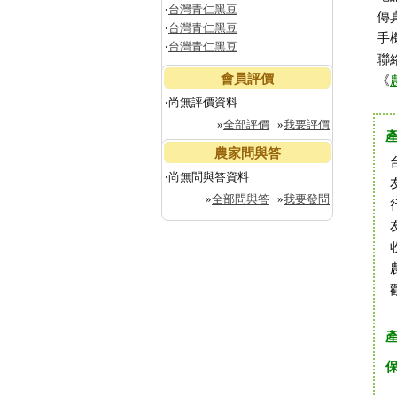
‧
台灣青仁黑豆
傳
‧
台灣青仁黑豆
手
‧
台灣青仁黑豆
聯
會員評價
《
‧尚無評價資料
»
全部評價
»
我要評價
農家問與答
‧尚無問與答資料
»
全部問與答
»
我要發問