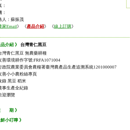
真：
機：
絡人：蘇振茂
農家Email
》 《
產品介紹
》 《
線上訂購
》
產品介紹 》
台灣青仁黑豆
台灣青仁黑豆 無農藥耕種
友善環境耕作字號:FRFA1071004
行政院農業委員會農糧署臺灣農產品生產追溯系統1201000007
友善小小農粉絲專頁
收錄 黑豆 稻米
農事生產全紀錄
歡迎瀏覽
產 期 》
保鮮小叮嚀 》