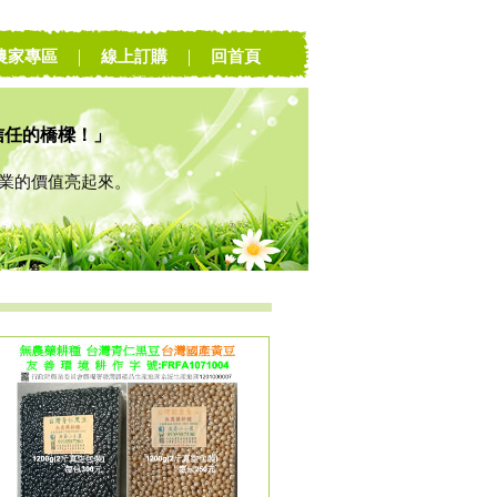
農家專區
｜
線上訂購
｜
回首頁
信任的橋樑！」
的價值亮起來。