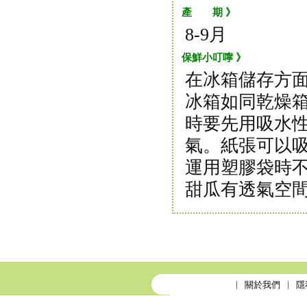
產 期 》
8-9月
保鮮小叮嚀 》
在冰箱儲存方
冰箱如同乾燥
時要先用吸水
氣。紙張可以
運用塑膠袋時
甜瓜有透氣空
關於我們
隱