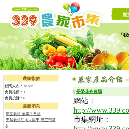
關
「我
讓家
農家指數
‧點閱人次：38586
長榮花卉農場
▌
‧會員推薦：1
‧會員投訴：0
網站：
最新消息
http://www.339.c
‧
網室栽培-無毒牛番茄
市集網址：
‧
天然栽培紅肉火龍果-現正預購
中
http://www.339.c