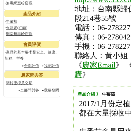
‧
無毒網室哈密瓜
地址：台南縣歸
產品介紹
段214巷55號
‧
牛蕃茄
電話：06-278227
‧
火龍果(紅肉)
‧
網室無毒哈密瓜
傳真：06-278042
會員評價
手機：06-278227
‧
產品的基本要求是安全、健康、
聯絡人：黃小姐
新鮮、營養
《
農家Email
》 
»
全部評價
»
我要評價
購
》
農家問與答
‧
關於密橙瓜交期
»
全部問與答
»
我要發問
產品介紹 》
牛蕃茄
2017/1月份定
都在大量採收中,