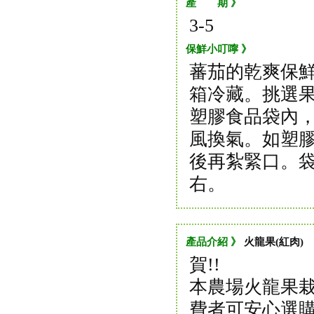
產 期 》
3-5
保鮮小叮嚀 》
蕃茄的乾爽保
箱冷藏。挑選
塑膠食品袋內
風換氣。如塑
後再紮緊口。
右。
產品介紹 》
火龍果(紅肉)
賀!!
本農場火龍果栽培
費者可安心選購