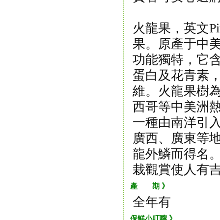
火龍果，英文Pi
果。原產于中
功能獨特，它
蛋白及花青素
維。火龍果樹
西哥等中美洲
一種由南洋引
廣西、廣東等
龍外鱗而得名
栽觀賞使人有
產 期 》
全年有
保鮮小叮嚀 》