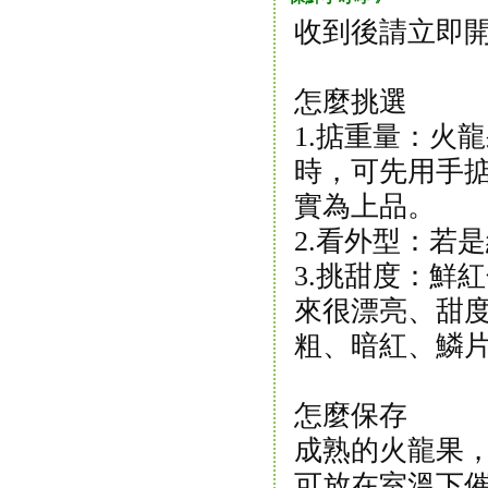
收到後請立即
怎麼挑選
1.掂重量：火
時，可先用手
實為上品。
2.看外型：若
3.挑甜度：鮮
來很漂亮、甜
粗、暗紅、鱗
怎麼保存
成熟的火龍果
可放在室溫下