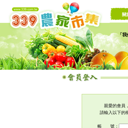
關
「我
讓家
親愛的會員
請輸入以下的
帳 號：