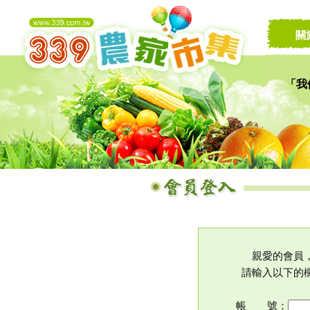
關
「我
讓家
親愛的會員
請輸入以下的
帳 號：