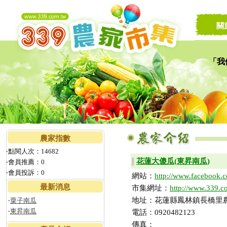
關
「我
讓家
農家指數
‧點閱人次：14682
花蓮大傻瓜(東昇南瓜)
▌
‧會員推薦：0
‧會員投訴：0
網站：
http://www.facebook.
最新消息
市集網址：
http://www.339.c
地址：花蓮縣鳳林鎮長橋里農
‧
粟子南瓜
‧
東昇南瓜
電話：0920482123
傳真：