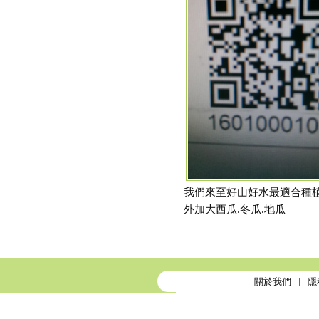
我們來至好山好水最適合種植
外加大西瓜.冬瓜.地瓜
關於我們
隱