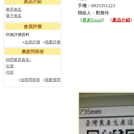
產品介紹
手機：0925351223
‧
東昇南瓜
聯絡人：鄭雅玲
‧
粟子南瓜
《
農家Email
》 《
產品介紹
》
會員評價
‧尚無評價資料
»
全部評價
»
我要評價
農家問與答
‧
詢問東昇南瓜~
‧
出貨
‧
付款
»
全部問與答
»
我要發問