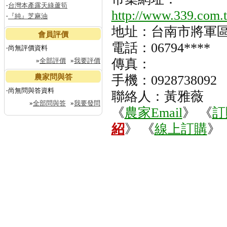
‧
台灣本產露天綠蘆筍
http://www.339.com.t
‧
『純』芝麻油
地址：台南市將軍
會員評價
電話：06794****
‧尚無評價資料
»
全部評價
»
我要評價
傳真：
農家問與答
手機：0928738092
‧尚無問與答資料
聯絡人：黃雅薇
»
全部問與答
»
我要發問
《
農家Email
》 《
訂
紹
》 《
線上訂購
》