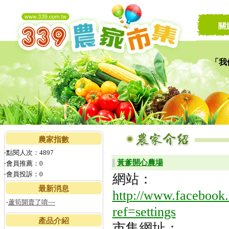
關
「我
讓家
農家指數
‧點閱人次：4897
黃爹開心農場
▌
‧會員推薦：0
‧會員投訴：0
網站：
最新消息
http://www.faceb
‧
蘆筍開賣了唷~~
ref=settings
產品介紹
市集網址：