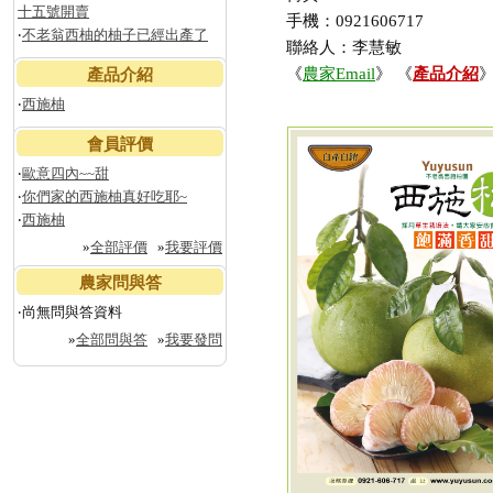
十五號開賣
手機：0921606717
‧
不老翁西柚的柚子已經出產了
聯絡人：李慧敏
《
農家Email
》 《
產品介紹
》
產品介紹
‧
西施柚
會員評價
‧
歐意四內~~甜
‧
你們家的西施柚真好吃耶~
‧
西施柚
»
全部評價
»
我要評價
農家問與答
‧尚無問與答資料
»
全部問與答
»
我要發問