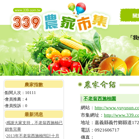
關
「我
讓家
農家指數
‧點閱人次：10111
不老翁西施柚園
▌
‧會員推薦：4
‧會員投訴：0
網站：
http://www.yuyusun.c
最新消息
市集網址：
http://www.339.c
地址：嘉義縣義竹鄉縣道172
‧
感謝大家支持，不老翁西施柚已
銷售完畢
電話：0921606717
‧
2013年不老翁西施柚預計十月
傳真：