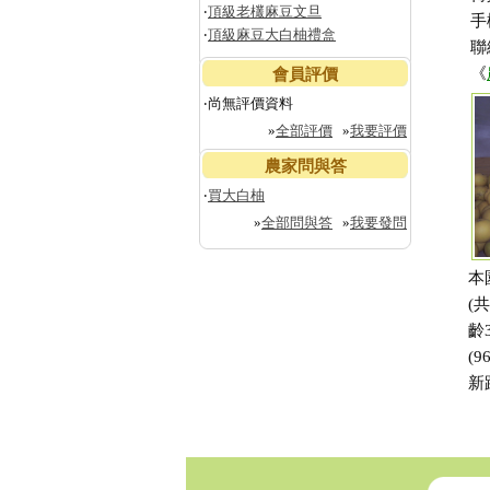
‧
頂級老欉麻豆文旦
手
‧
頂級麻豆大白柚禮盒
聯
《
會員評價
‧尚無評價資料
»
全部評價
»
我要評價
農家問與答
‧
買大白柚
»
全部問與答
»
我要發問
本
(
齡
(
新