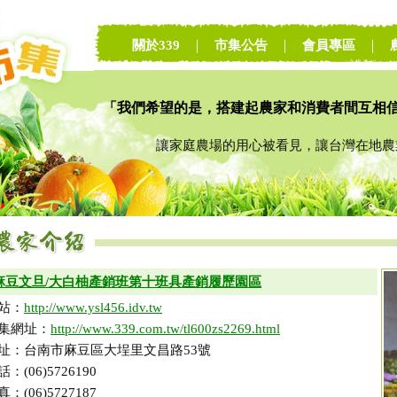
關於339
｜
市集公告
｜
會員專區
｜
「我們希望的是，搭建起農家和消費者間互相
讓家庭農場的用心被看見，讓台灣在地農業
麻豆文旦/大白柚產銷班第十班具產銷履歷園區
站：
http://www.ysl456.idv.tw
集網址：
http://www.339.com.tw/tl600zs2269.html
址：台南市麻豆區大埕里文昌路53號
話：(06)5726190
真：(06)5727187