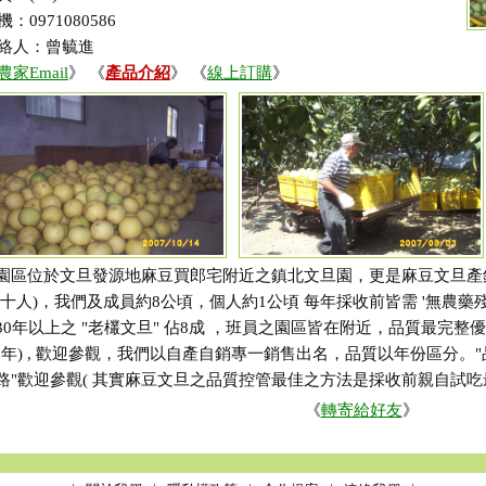
機：0971080586
絡人：曾毓進
農家Email
》 《
產品介紹
》 《
線上訂購
》
園區位於文旦發源地麻豆買郎宅附近之鎮北文旦園，更是麻豆文旦產
共十人)，我們及成員約8公頃，個人約1公頃 每年採收前皆需 '無農藥
30年以上之 "老欉文旦" 佔8成 ，班員之園區皆在附近，品質最完整優
96年) , 歡迎參觀，我們以自產自銷專一銷售出名，品質以年份區分
路"歡迎參觀( 其實麻豆文旦之品質控管最佳之方法是採收前親自試吃
《
轉寄給好友
》