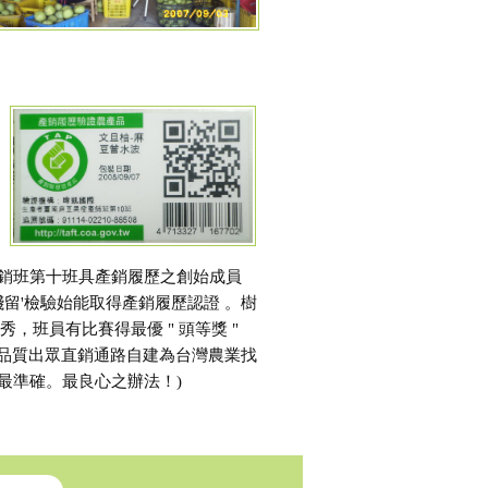
銷班第十班具產銷履歷之創始成員
殘留'檢驗始能取得產銷履歷認證 。樹
秀，班員有比賽得最優 " 頭等獎 "
。"品質出眾直銷通路自建為台灣農業找
最準確。最良心之辦法！)