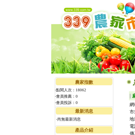
農家指數
‧點閱人次：18062
▌
‧會員推薦：0
‧會員投訴：0
網
最新消息
市
地
‧尚無最新消息
電
產品介紹
傳