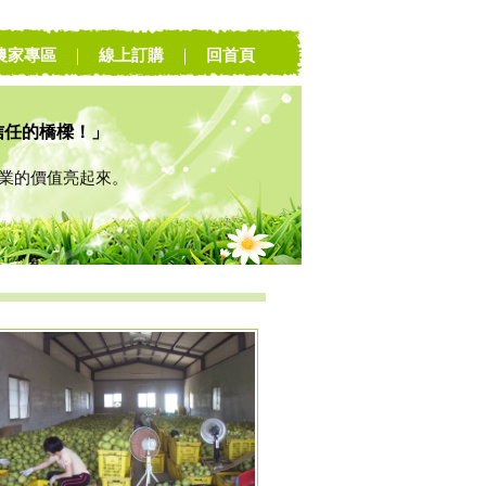
農家專區
｜
線上訂購
｜
回首頁
信任的橋樑！」
的價值亮起來。