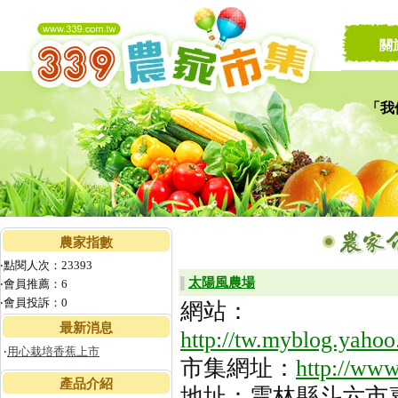
關
「我
讓家
農家指數
‧點閱人次：23393
太陽風農場
▌
‧會員推薦：6
‧會員投訴：0
網站：
最新消息
http://tw.myblog.ya
‧
用心栽培香蕉上市
市集網址：
http://ww
產品介紹
地址：雲林縣斗六市嘉