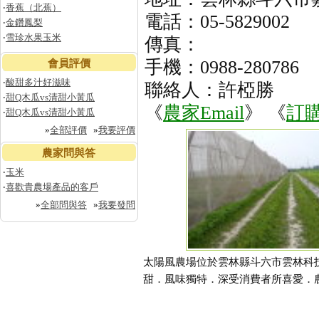
‧
香蕉（北蕉）
電話：05-5829002
‧
金鑽鳳梨
‧
雪珍水果玉米
傳真：
手機：0988-280786
會員評價
‧
酸甜多汁好滋味
聯絡人：許椏勝
‧
甜Q木瓜vs清甜小黃瓜
《
農家Email
》 《
訂
‧
甜Q木瓜vs清甜小黃瓜
»
全部評價
»
我要評價
農家問與答
‧
玉米
‧
喜歡貴農場產品的客戶
»
全部問與答
»
我要發問
太陽風農場位於雲林縣斗六市雲林科
甜．風味獨特．深受消費者所喜愛．