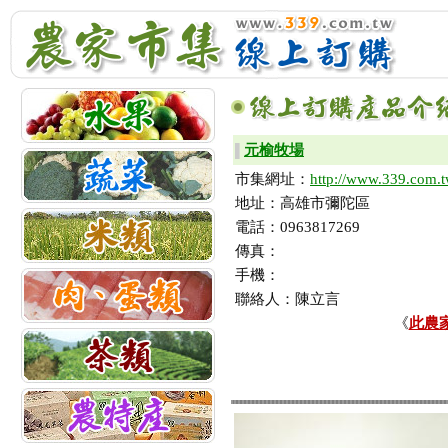
元榆牧場
▌
市集網址：
http://www.339.com.
地址：高雄市彌陀區
電話：0963817269
傳真：
手機：
聯絡人：陳立言
《
此農