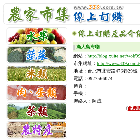
漁人島海物
▌
網站：
http://blog.xuite.net/wolf
市集網址：
http://www.339.com.
地址：台北市北安路476巷29號
電話：0927566074
傳真：
手機：
聯絡人：阿成
《
此農