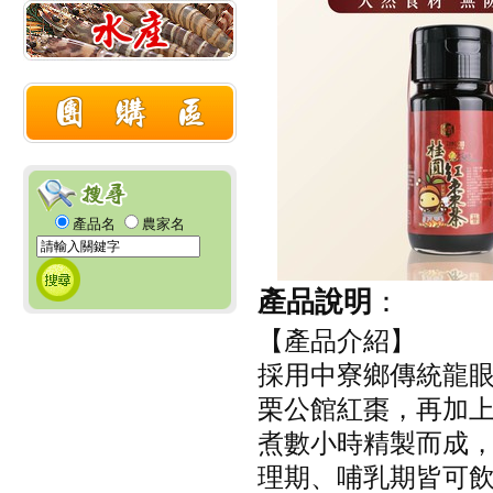
產品名
農家名
產品說明
：
【產品介紹】
採用中寮鄉傳統龍
栗公館紅棗，再加上台灣
煮數小時精製而成，
理期、哺乳期皆可