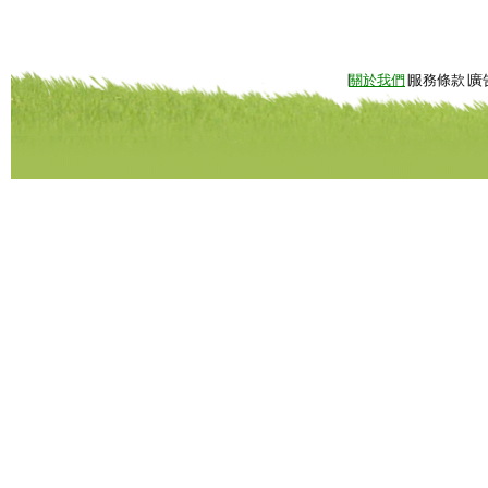
∣
關於我們
∣服務條款∣廣