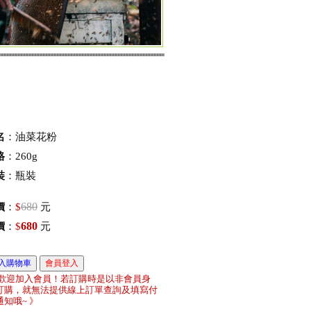
名
：油菜花粉
格
：260g
裝
：瓶裝
680
價
：
$
元
680
價
：
$
元
 歡迎加入會員！若訂購時是以非會員身
訂購，就無法提供線上訂單查詢及填寫付
通知哦~ 》