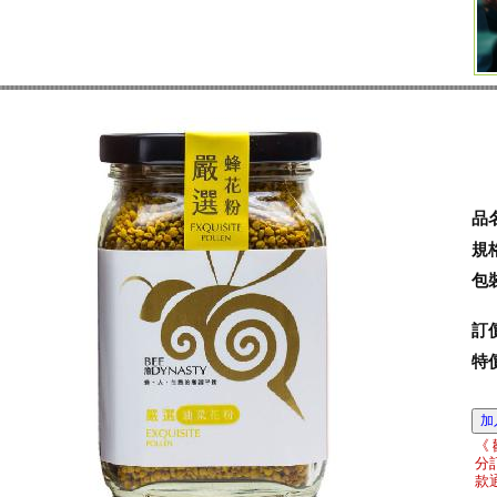
品
規
包
訂
特
《
分
款