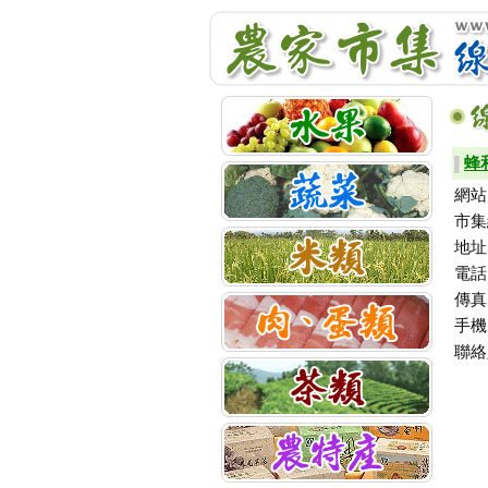
蜂
▌
網站
市集
地址
電話：
傳真
手機：
聯絡