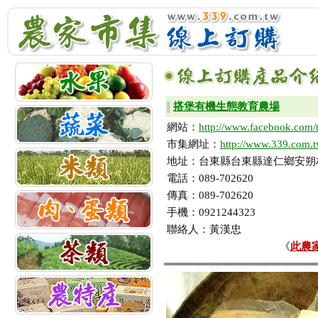
搭堡有機生態教育農場
▌
網站：
http://www.facebook.com
市集網址：
http://www.339.com.t
地址：台東縣台東縣達仁鄉安朔村
電話：089-702620
傳真：089-702620
手機：0921244323
聯絡人：黃漢忠
《
此農