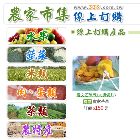
愛文芒果乾(大塊切片)
盧家芒果
150
訂價
$
元