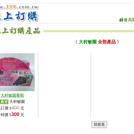
《
大村敏園
全部產品
》
大村敏園葡萄
大村敏園
400
訂價
$
元
300
特價
$
元