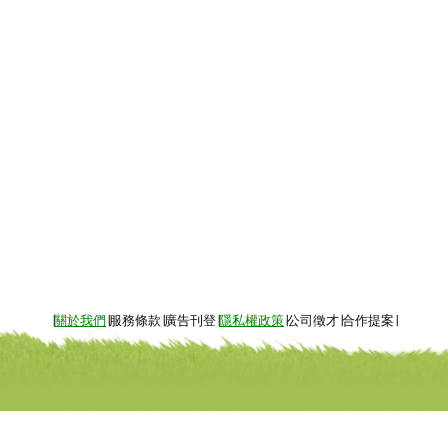
∣
關於我們
∣服務條款∣廣告刊登∣
隱私權政策
∣公司徵才∣合作提案∣