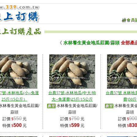
《
水林養生黃金地瓜莊園/蒜頭
全部產
7號-水林地瓜(小--免運
台農57號-水林地瓜(中大/特
台農57號 水林地瓜
25斤/15公斤）
大--免運費)25斤/15公斤
費)50斤
水林養生黃金地瓜莊園/
水林養生黃金地瓜莊園/
水林養生黃金
蒜頭
蒜頭
蒜頭
550
750
90
訂價
$
元
訂價
$
元
訂價
$
500
599
83
特價
$
元
特價
$
元
特價
$