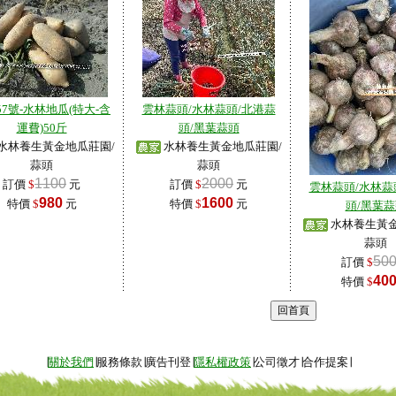
57號-水林地瓜(特大-含
雲林蒜頭/水林蒜頭/北港蒜
運費)50斤
頭/黑葉蒜頭
水林養生黃金地瓜莊園/
水林養生黃金地瓜莊園/
蒜頭
蒜頭
1100
2000
訂價
$
元
訂價
$
元
雲林蒜頭/水林蒜
980
1600
特價
$
元
特價
$
元
頭/黑葉蒜
水林養生黃金
蒜頭
50
訂價
$
40
特價
$
∣
關於我們
∣服務條款∣廣告刊登∣
隱私權政策
∣公司徵才∣合作提案∣