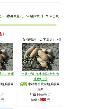
品
》
共有
7
筆資料，以下是第
1
-
7
筆
(小--含運
台農57號-水林地瓜(中大-含
運費)50斤
地瓜莊園/
水林養生黃金地瓜莊園/
蒜頭
0
1100
元
訂價
$
元
0
980
元
特價
$
元