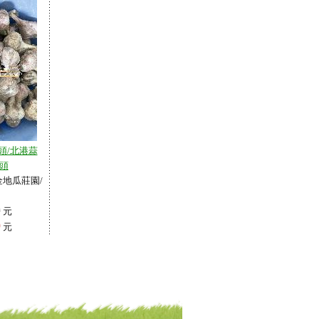
頭/北港蒜
頭
地瓜莊園/
0
元
0
元