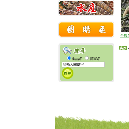
台農
產品名
農家名