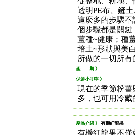
從整地、耕地、
透明PE布、鏟
這麼多的步驟不
個步驟都是關鍵
薑種~健康；種
培土~形狀與美
所做的一切所有
產 期 》
保鮮小叮嚀 》
現在的季節粉薑
多，也可用冷藏
產品介紹 》
有機紅龍果
有機紅龍果不僅