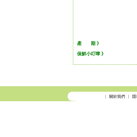
產 期 》
保鮮小叮嚀 》
關於我們
隱