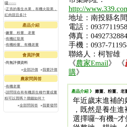
囉~~~~
http://www.339.co
‧
正夯的養生水果，有機火龍果，
紅肉甜且多汁
地址：南投縣名間
電話：093771195
產品介紹
‧
嫩薑、粉薑、老薑
傳真：049273288
‧
有機紅龍果
手機：0937-71195
‧
有機粉薑、有機老薑
聯絡人：柯智雄
會員評價
《
農家Email
》 《
‧尚無評價資料
»
全部評價
»
我要評價
購
》
農家問與答
‧
有機老薑
產品介紹 》
嫩薑、粉薑、老
‧
請問現在有有機原生種竹薑或薑
粉可以買嗎？價錢如何？
年近歲末進補的
»
全部問與答
»
我要發問
，既然是養生進
選擇囉~有機~