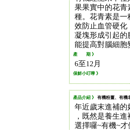
果果實中的花青
種。花青素是一
效防止血管硬化
凝塊形成引起的
能提高對腦細胞
產 期 》
6至12月
保鮮小叮嚀 》
產品介紹 》
有機粉薑、有機
年近歲末進補的
，既然是養生進
選擇囉~有機~