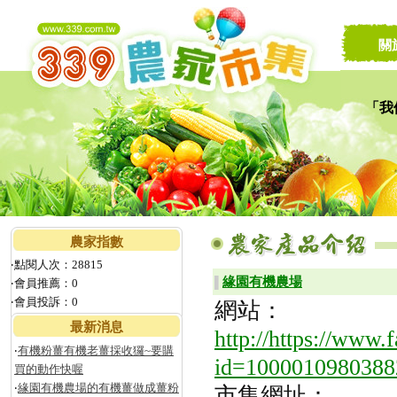
關
「我
讓家
農家指數
‧點閱人次：28815
緣園有機農場
▌
‧會員推薦：0
‧會員投訴：0
網站：
最新消息
http://https://www
‧
有機粉薑有機老薑採收玀~要購
id=1000010980388
買的動作快喔
‧
緣園有機農場的有機薑做成薑粉
市集網址：