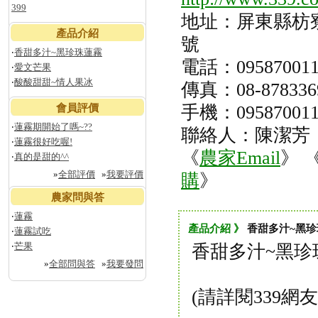
399
地址：屏東縣枋寮
產品介紹
號
‧
香甜多汁~黑珍珠蓮霧
電話：095870011
‧
愛文芒果
‧
酸酸甜甜~情人果冰
傳真：08-878336
會員評價
手機：0958700115
‧
蓮霧期開始了嗎~??
聯絡人：陳潔芳
‧
蓮霧很好吃喔!
《
農家Email
》 
‧
真的是甜的^^
»
全部評價
»
我要評價
購
》
農家問與答
‧
蓮霧
產品介紹 》
香甜多汁~黑
‧
蓮霧試吃
‧
芒果
香甜多汁~黑珍
»
全部問與答
»
我要發問
(請詳閱339網