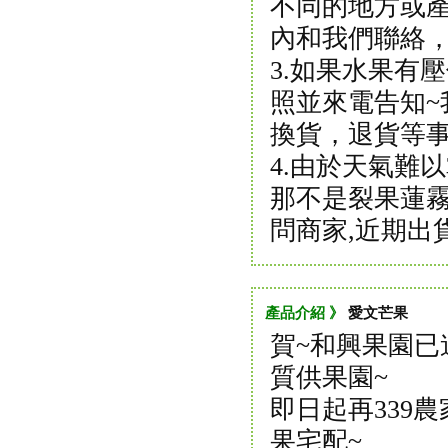
不同的地方或產
內和我們聯絡
3.如果水果有
照並來電告知~
換貨，退貨等
4.由於天氣難
那不是裂果蓮霧
問商家,近期出
產品介紹 》
愛文芒果
賀~和興果園已
質供果園~
即日起再339
果宅配~