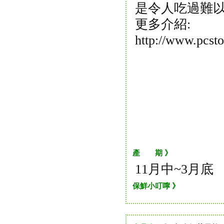
是令人吃過難
更多介紹:
http://www.pcst
產 期 》
11月中~3月底
保鮮小叮嚀 》