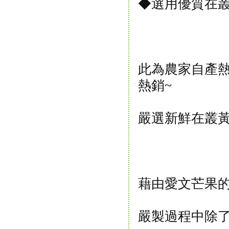
◆選用優質在叢
此為農家自產熱
熱銷~
嚴選新鮮在叢黃
藉由愛文芒果的
嚴製過程中除