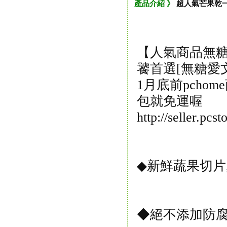
產品介紹 》
超人氣芒果乾
【人氣商品無糖
饕首選[無糖愛文
1月底前pcho
包就免運喔
http://seller.p
◆新鮮蔬果切片
◆絕不添加防