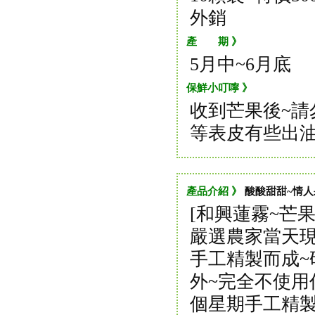
外銷
產 期 》
5月中~6月底
保鮮小叮嚀 》
收到芒果後~請
等表皮有些出油
產品介紹 》
酸酸甜甜~情人
[和興蓮霧~芒果
嚴選農家當天現
手工精製而成~
外~完全不使用
個星期手工精製