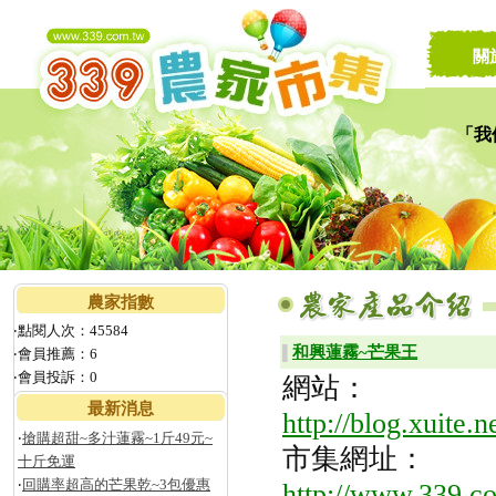
關
「我
讓家
農家指數
‧點閱人次：45584
和興蓮霧~芒果王
▌
‧會員推薦：6
‧會員投訴：0
網站：
最新消息
http://blog.xuite.
‧
搶購超甜~多汁蓮霧~1斤49元~
市集網址：
十斤免運
‧
回購率超高的芒果乾~3包優惠
http://www.339.co