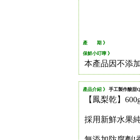
產 期 》
保鮮小叮嚀 》
本產品因不添加
產品介紹 》
手工製作酸甜
【鳳梨乾】600
採用新鮮水果純
無添加防腐劑!