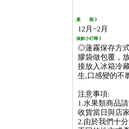
產 期 》
12月~2月
保鮮小叮嚀 》
◎蓮霧保存方
膠袋做包覆，
接放入冰箱冷藏
生,口感變的不脆
注意事項:
1.水果類商品
收貨當日與店
2.由於我們十