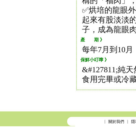
稱的「福肉」
✅烘培的龍眼
起來有股淡淡的
子，成為龍眼
產 期 》
每年7月到10月
保鮮小叮嚀 》
&#127811
食用完畢或冷
關於我們
隱