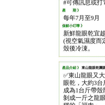
#可傳訊息或打
產 期 》
每年7月至9月
保鮮小叮嚀 》
新鮮龍眼乾宜趁
(視空氣濕度而
殼後冷涷。
產品介紹 》
東山龍眼乾團
✅東山龍眼又
眼乾，大約3台
成為1台斤帶殼
剝成一斤之龍眼