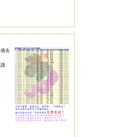
~過去
王課