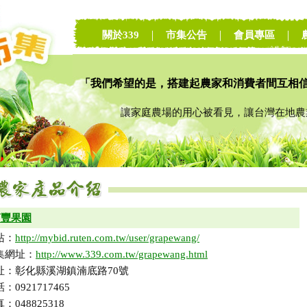
關於339
｜
市集公告
｜
會員專區
｜
「我們希望的是，搭建起農家和消費者間互相
讓家庭農場的用心被看見，讓台灣在地農業
茗豐果園
站：
http://mybid.ruten.com.tw/user/grapewang/
集網址：
http://www.339.com.tw/grapewang.html
址：彰化縣溪湖鎮湳底路70號
：0921717465
：048825318