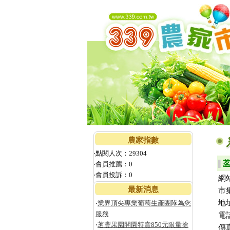
農家指數
‧點閱人次：29304
▌
‧會員推薦：0
‧會員投訴：0
網
最新消息
市
地
‧
業界頂尖專業葡萄生產團隊為您
服務
電話
‧
茗豐果園開園特賣850元限量搶
傳真