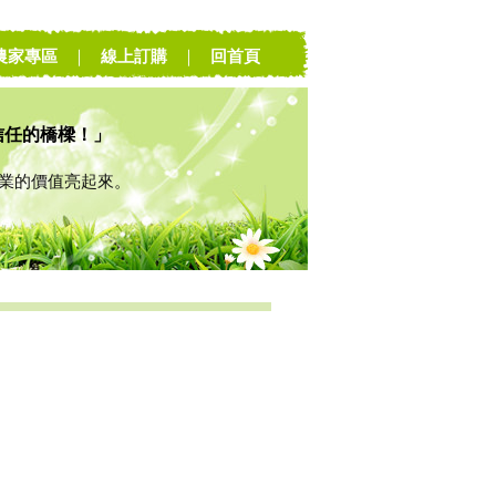
農家專區
｜
線上訂購
｜
回首頁
信任的橋樑！」
的價值亮起來。