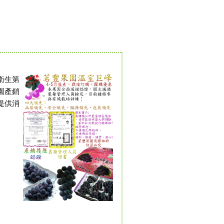
衛生第
園產銷
提供消