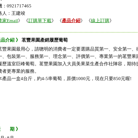
：0921717465
絡人：王建竣
農家Email
》 《
訂購單下載
》 《
產品介紹
》 《
線上訂購
》
產品介紹 》
茗豐果園產銷履歷葡萄
茗豐果園最用心，請聰明的消費者一定要選購品質第一、安全第一、
一、包裝第一、服務第一、理念第一、評價第一、專業第一的茗豐果
履歷溫室巨峰葡萄。茗豐果園加入大員美果菜生產合作社陣容，期待
費者更專業的服務。
本產品一盒4台斤，約4-5串葡萄，原價1000元，現在只要850元喔!
產 期 》