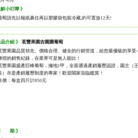
4月~8月
保鮮小叮嚀 》
葡萄請先以報紙裹住再以塑膠袋包裝冷藏,約可置放12天!
產品介紹 》
茗豐果園吉園圃葡萄
茗豐果園品質領先、價格合理、健全的行銷管道，給您最優級的享受
輝煌的銷售紀錄，在業界可是無人能比！
茗豐果園盛產巨峰葡萄，擁地1甲，全面通過產銷履歷認證，園主（
長）亦是產銷履歷制度的專家！歡迎闔家蒞臨鑑賞！
售價：每盒四斤計850元
產 期 》