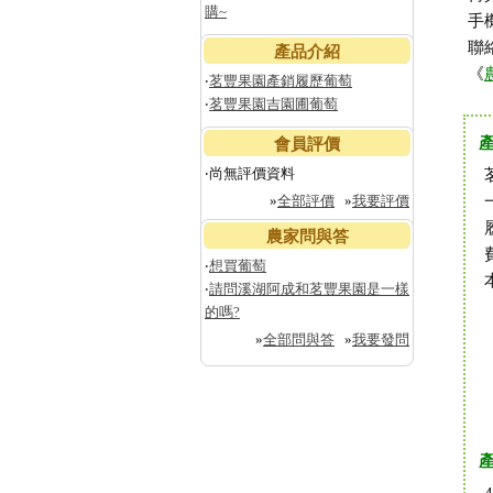
購~
手機
聯
產品介紹
《
‧
茗豐果園產銷履歷葡萄
‧
茗豐果園吉園圃葡萄
會員評價
‧尚無評價資料
»
全部評價
»
我要評價
農家問與答
‧
想買葡萄
‧
請問溪湖阿成和茗豐果園是一樣
的嗎?
»
全部問與答
»
我要發問