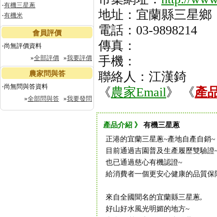
‧
有機三星蔥
地址：宜蘭縣三星鄉
‧
有機米
電話：03-9898214
會員評價
傳真：
‧尚無評價資料
»
全部評價
»
我要評價
手機：
農家問與答
聯絡人：江漢錡
‧尚無問與答資料
《
農家Email
》 《
產
»
全部問與答
»
我要發問
產品介紹 》
有機三星蔥
正港的宜蘭三星蔥~產地自產自銷~
目前通過吉園普及生產履歷雙驗證
也已通過慈心有機認證~
給消費者一個更安心健康的品質保
來自全國聞名的宜蘭縣三星蔥,
好山好水風光明媚的地方~