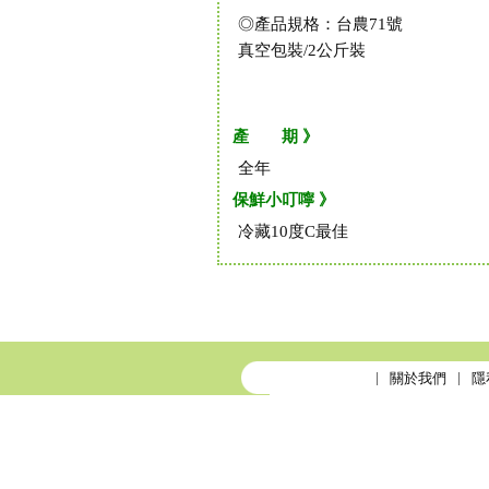
◎產品規格：台農71號
真空包裝/2公斤裝
產 期 》
全年
保鮮小叮嚀 》
冷藏10度C最佳
關於我們
隱