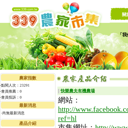
關
「我
讓家
農家指數
‧點閱人次：23291
快樂農夫有機農場
▌
‧會員推薦：0
‧會員投訴：0
網站：
最新消息
http://www.faceb
‧尚無最新消息
ref=hl
產品介紹
市集網址：
http://www