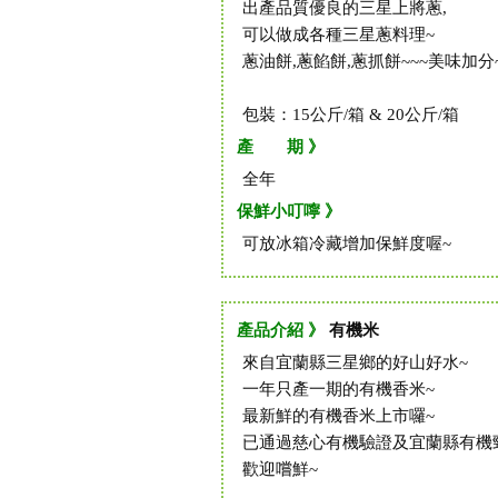
出產品質優良的三星上將蔥,
可以做成各種三星蔥料理~
蔥油餅,蔥餡餅,蔥抓餅~~~美味加分
包裝：15公斤/箱 & 20公斤/箱
產 期 》
全年
保鮮小叮嚀 》
可放冰箱冷藏增加保鮮度喔~
產品介紹 》
有機米
來自宜蘭縣三星鄉的好山好水~
一年只產一期的有機香米~
最新鮮的有機香米上市囉~
已通過慈心有機驗證及宜蘭縣有機
歡迎嚐鮮~