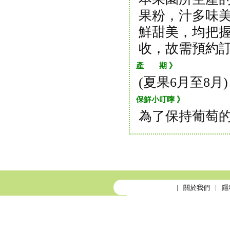
果粉，汁多味
鮮甜美，均把
收，故需預約
產 期 》
(夏果6月至8月
保鮮小叮嚀 》
為了保持葡萄
關於我們
隱