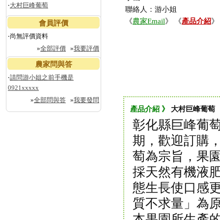
‧
大村巨峰葡萄
聯絡人：游小姐
《
農家Email
》 《
產品介紹
》
會員評價
‧尚無評價資料
»
全部評價
»
我要評價
農家問與答
‧
請問游小姐之前手機是
0921xxxxx
»
全部問與答
»
我要發問
產品介紹 》
大村巨峰葡萄
彰化縣巨峰葡
期，歡迎訂購
萄為宗旨，果
採天然有機液
態生長使口感
質不求量」為
本果園所生產