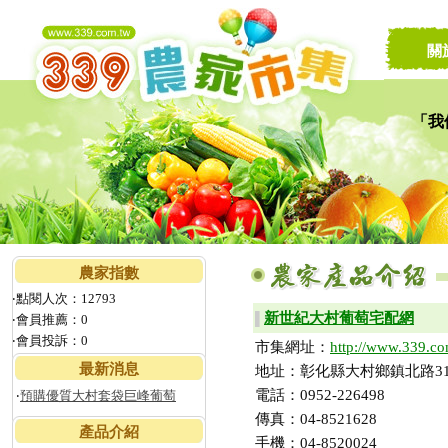
關
「我
讓家
農家指數
‧點閱人次：12793
新世紀大村葡萄宅配網
▌
‧會員推薦：0
‧會員投訴：0
市集網址：
http://www.339.co
最新消息
地址：彰化縣大村鄉鎮北路31
電話：0952-226498
‧
預購優質大村套袋巨峰葡萄
傳真：04-8521628
產品介紹
手機：04-8520024