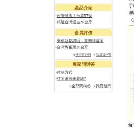
手
產品介紹
聯
‧
台灣涵吉！台農57號
《
‧
精選台灣涵吉20台斤
會員評價
‧
天然就是讚啦～臺灣牌蕃薯
‧
台灣牌蕃薯20台斤
»
全部評價
»
我要評價
農家問與答
‧
付款方式
‧
請問還有蕃薯嗎?
»
全部問與答
»
我要發問
台