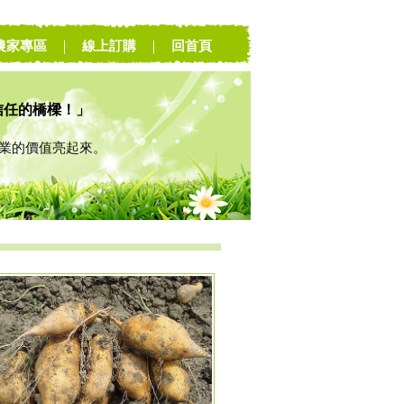
農家專區
｜
線上訂購
｜
回首頁
信任的橋樑！」
的價值亮起來。