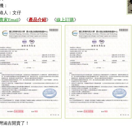
機：
絡人：文仔
農家Email
》 《
產品介紹
》 《
線上訂購
》
灣涵吉開賣了！