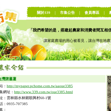
關於339
｜
市集公告
｜
會員專區
｜
「我們希望的是，搭建起農家和消費者間互相
讓家庭農場的用心被看見，讓台灣在地農業
台灣牌蕃薯
站：
http://mypaper.pchome.com.tw/aaoue3385
集網址：
http://www.339.com.tw/oue3385.html
址：雲林縣水林鄉順興村60-1號
話：0935-707385
真：