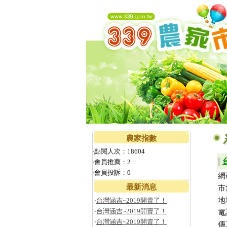
農家指數
‧點閱人次：18604
▌
‧會員推薦：2
‧會員投訴：0
網
最新消息
市
地
‧
台灣涵吉~2019開賣了！
‧
台灣涵吉~2019開賣了！
電
‧
台灣涵吉~2019開賣了！
傳