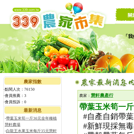
關
「我
讓家
農家指數
‧點閱人次：76150
慧軒農產行
‧會員推薦：3
農家：
‧會員投訴：0
帶葉玉米筍一斤
最新消息
#自產自銷帶葉
‧
帶葉玉米筍一斤36元全年種植
#新鮮現採無毒
慧軒農場
‧
白龍王水果玉米每斤35元慧軒