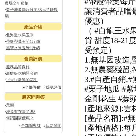
#帶殼帶葉每斤
農場全年種植
讓消費者品嚐
‧
栗子地瓜每斤只要38元慧軒農
場
優惠）
產品介紹
（ #白龍王水果
‧
北海道水果玉米
貨 甜度18-2
‧
帶殼帶葉玉筍1斤36
‧
黑寶水果玉米1斤45
受預定）
1.無基因改造
會員評價
‧
服務品質良好
2.無農藥殘留
‧
新鮮好吃的黑金鋼
3.#自產自銷,
‧
很香很新鮮的花生
#栗子地瓜 #紫
»
全部評價
»
我要評價
金剛花生 #蒜
農家問與答
‧
蒜頭
[產地來源]:雲
‧
地瓜有在賣了嗎?
[產品名稱]:#
‧
何謂團購優惠？
»
全部問與答
»
我要發問
[產地價格]:每