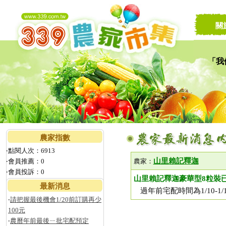
關
「我
讓家
農家指數
‧點閱人次：6913
山里賴記釋迦
‧會員推薦：0
農家：
‧會員投訴：0
山里賴記釋迦豪華型8粒裝
最新消息
過年前宅配時間為1/10-1
‧
請把握最後機會1/20前訂購再少
100元
‧
農曆年前最後ㄧ批宅配預定