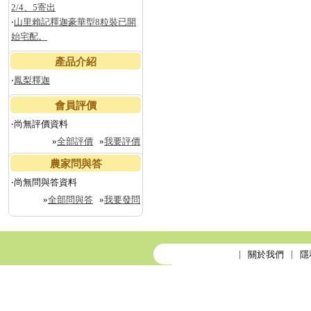
2/4、5寄出
‧
山里賴記釋迦豪華型8粒裝已開
始宅配。
產品介紹
‧
鳳梨釋迦
會員評價
‧尚無評價資料
»
全部評價
»
我要評價
農家問與答
‧尚無問與答資料
»
全部問與答
»
我要發問
關於我們
隱