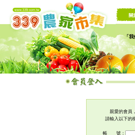
關
「我
讓家
親愛的會員
請輸入以下的
帳 號：