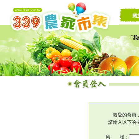
關
「我
讓家
親愛的會員
請輸入以下的
帳 號：