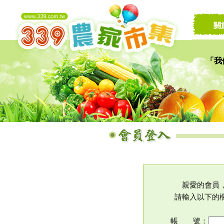
關
「我
讓家
親愛的會員
請輸入以下的
帳 號：