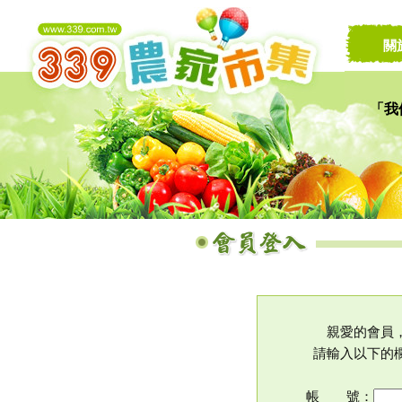
關
「我
讓家
親愛的會員
請輸入以下的
帳 號：