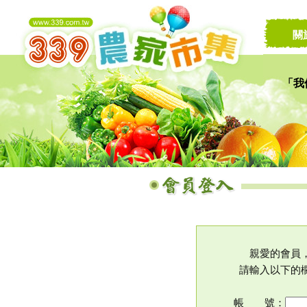
關
「我
讓家
親愛的會員
請輸入以下的
帳 號：