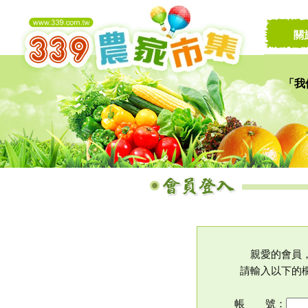
關
「我
讓家
親愛的會員
請輸入以下的
帳 號：