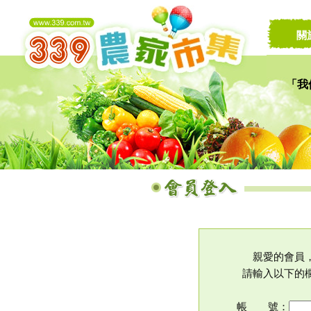
關
「我
讓家
親愛的會員
請輸入以下的
帳 號：