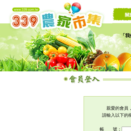
關
「我
讓家
親愛的會員
請輸入以下的
帳 號：