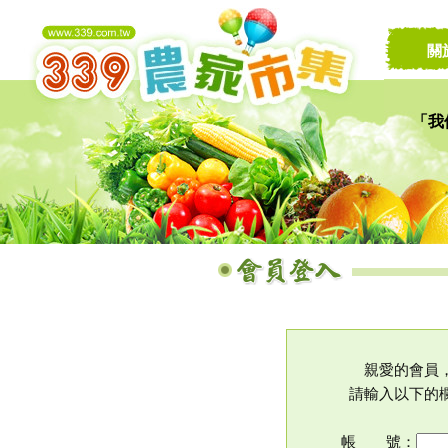
關
「我
讓家
親愛的會員
請輸入以下的
帳 號：