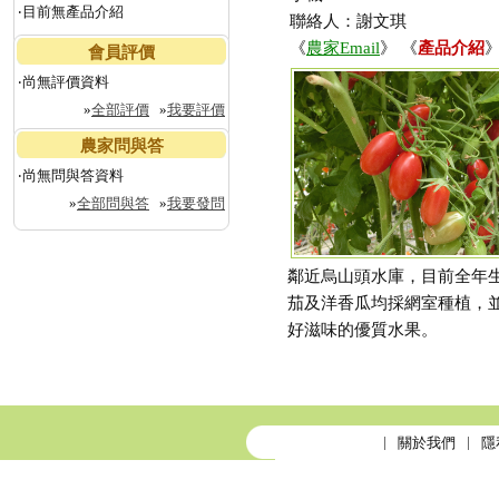
‧目前無產品介紹
聯絡人：謝文琪
《
農家Email
》 《
產品介紹
》
會員評價
‧尚無評價資料
»
全部評價
»
我要評價
農家問與答
‧尚無問與答資料
»
全部問與答
»
我要發問
鄰近烏山頭水庫，目前全年生
茄及洋香瓜均採網室種植，
好滋味的優質水果。
關於我們
隱