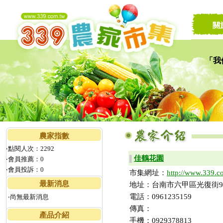
關
「我
讓家
農家指數
‧點閱人次：2292
佳鶴花園
▌
‧會員推薦：0
‧會員投訴：0
市集網址：
http://www.339.co
最新消息
地址：台南市六甲區光復街9
電話：0961235159
‧尚無最新消息
傳真：
產品介紹
手機：0929378813