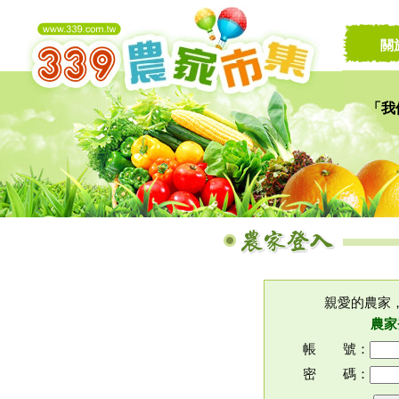
關
「我
讓家
親愛的農家
農家
帳 號：
密 碼：