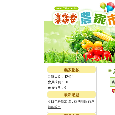
農家指數
‧點閱人次：42424
‧會員推薦：10
農
‧會員投訴：0
最新消息
‧
112年鮮貨出爐；碳烤龍眼肉,炭
烤龍眼乾