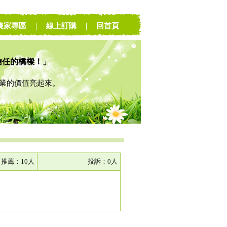
農家專區
｜
線上訂購
｜
回首頁
信任的橋樑！」
的價值亮起來。
推薦：10人
投訴：0人