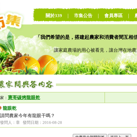
關於339
｜
市集公告
｜
會員專區
｜
「我們希望的是，搭建起農家和消費者間互相
讓家庭農場的用心被看見，讓台灣在地農業
憲哥碳烤龍眼乾
家：
龍眼乾
請問農家今年有龍眼干嗎？
發問人：章 發問日期：2016-08-28