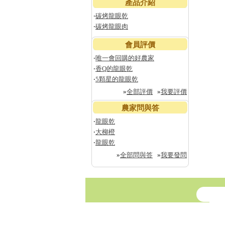
產品介紹
‧
碳烤龍眼乾
‧
碳烤龍眼肉
會員評價
‧
唯一會回購的好農家
‧
香Q的龍眼乾
‧
5顆星的龍眼乾
»
全部評價
»
我要評價
農家問與答
‧
龍眼乾
‧
大柳橙
‧
龍眼乾
»
全部問與答
»
我要發問