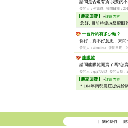
請問是否還有貨.我要的不多
發問人：何惠娥 發問日期：2015-
【農家回覆】
»
詳細內容
您好, 目前特優/A級龍眼乾已
一台斤約有多少粒？
你好，真不好意思，來問一
發問人：almudena 發問日期：201
龍眼乾
請問龍眼乾開賣了嗎?怎賣
發問人：qq273283 發問日期：201
【農家回覆】
»
詳細內容
* 104年南勢農庄提供給網友
關於我們
隱