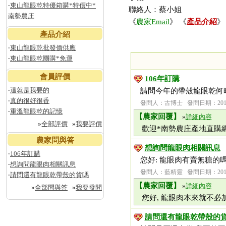
‧
東山龍眼乾特優箱購*特價中*
聯絡人：蔡小姐
南勢農庄
《
農家Email
》 《
產品介紹
》
產品介紹
‧
東山龍眼乾批發價供應
‧
東山龍眼乾團購*免運
會員評價
106年訂購
‧
這就是我要的
請問今年的帶殼龍眼乾何
‧
真的很好很香
發問人：古博士 發問日期：2017-
‧
重溫龍眼乾的記憶
【農家回覆】
»
詳細內容
»
全部評價
»
我要評價
歡迎*南勢農庄產地直購網* ww
農家問與答
想詢問龍眼肉相關訊息
‧
106年訂購
您好: 龍眼肉有賣無糖的嗎
‧
想詢問龍眼肉相關訊息
發問人：藍精靈 發問日期：2015-
‧
請問還有龍眼乾帶殼的貨嗎
【農家回覆】
»
詳細內容
»
全部問與答
»
我要發問
您好, 龍眼肉本來就不必加糖,
請問還有龍眼乾帶殼的