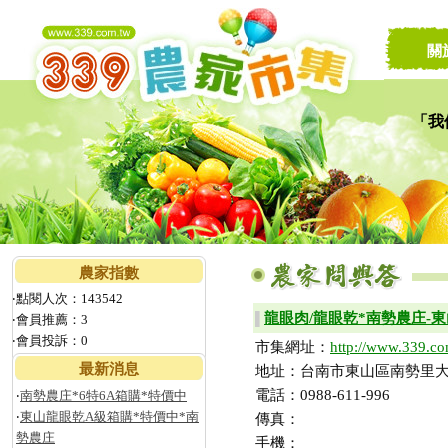
關
「我
讓家
農家指數
‧點閱人次：143542
龍眼肉/龍眼乾*南勢農庄-
▌
‧會員推薦：3
‧會員投訴：0
市集網址：
http://www.339.co
最新消息
地址：台南市東山區南勢里大洋
電話：0988-611-996
‧
南勢農庄*6特6A箱購*特價中
‧
東山龍眼乾A級箱購*特價中*南
傳真：
勢農庄
手機：