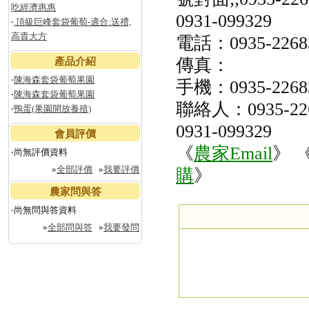
吃經濟惠惠
0931-099329
‧
.頂級巨峰套袋葡萄-適合:送禮,
高貴大方
電話：0935-2268
傳真：
產品介紹
‧
陳海森套袋葡萄果園
手機：0935-2268
‧
陳海森套袋葡萄果園
聯絡人：0935-226
‧
鴨蛋(果園開放養殖)
0931-099329
會員評價
《
農家Email
》 
‧尚無評價資料
»
全部評價
»
我要評價
購
》
農家問與答
‧尚無問與答資料
»
全部問與答
»
我要發問