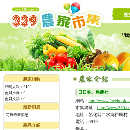
關
「我
讓家
農家指數
‧點閱人次：6199
日日春。務農社
▌
‧會員推薦：0
‧會員投訴：0
網站：
http://www.facebook.
最新消息
市集網址：
http://www.339.c
地址：彰化縣二水鄉裕民村
‧尚無最新消息
電話：0919
產品介紹
傳真：