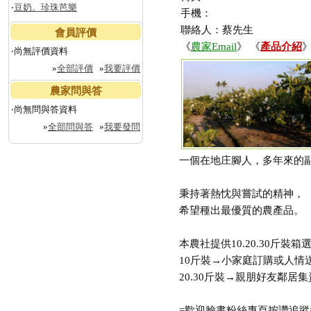
‧
豆奶。珍珠芭樂
手機：
聯絡人：蔡先生
會員評價
《
農家Email
》 《
產品介紹
》
‧尚無評價資料
»
全部評價
»
我要評價
農家問與答
‧尚無問與答資料
»
全部問與答
»
我要發問
一個在地庄腳人，多年來的副
秉持著熱忱與嘗試的精神，
希望種出最優質的農產品。
本農社提供10.20.30斤裝箱
10斤裝→小家庭訂購或人情
20.30斤裝→親朋好友鄰居
=歡迎臉書粉絲專頁按讚追蹤