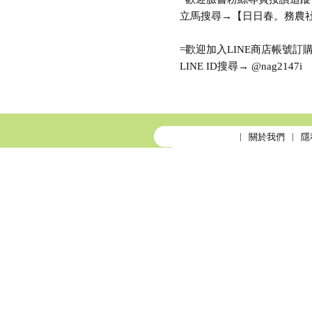
立馬搜尋→【日日春。務農
=歡迎加入LINE商店帳號訂購
LINE ID搜尋→ @nag2147i
關於我們
隱