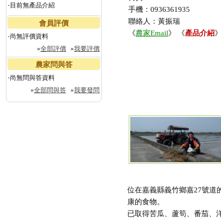
‧目前無產品介紹
手機：0936361935
聯絡人：黃振瑞
會員評價
《
農家Email
》 《
產品介紹
》
‧尚無評價資料
»
全部評價
»
我要評價
農家問與答
‧尚無問與答資料
»
全部問與答
»
我要發問
位在嘉義縣義竹鄉嘉27號
康的食物。
已取得苦瓜、蘆筍、番茄、洋