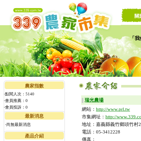
關
「我
讓家
農家指數
‧點閱人次：5140
瑞光農場
▌
‧會員推薦：0
‧會員投訴：0
網站：
http://www.prl.tw
最新消息
市集網址：
http://www.339.c
地址：嘉義縣義竹鄉頭竹村25
‧尚無最新消息
電話：05-3412228
產品介紹
傳真：