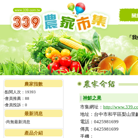
關
「我
讓家
農家指數
‧點閱人次：19393
神鮮之果
▌
‧會員推薦：88
‧會員投訴：0
市集網址：
http://www.339.c
最新消息
地址：台中市和平區梨山里齡
電話：0425981699
‧尚無最新消息
傳真：0425981699
產品介紹
手機：