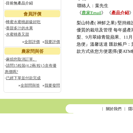
‧目前無產品介紹
聯絡人：葉先生
《
農家Email
》 《
產品介紹
》
會員評價
‧
蜂蜜水蜜桃超級好吃
梨山特產( 神鮮之果) 堅
‧
香甜多汁的水果
優質的栽培及管理 每年盛產
‧
水蜜桃香又甜
梨、9月翠綠青龍蘋果、11月
»
全部評價
»
我要評價
急便』溫馨送達 匯款帳戶：葉宸睿
農家問與答
款方式依您方便選擇(要ATM
‧
麻煩您取消訂單。
‧
請問15粒裝(4.2兩/粒) 5盒有優
惠價嗎?
‧
已經下單並付款完成
»
全部問與答
»
我要發問
關於我們
隱