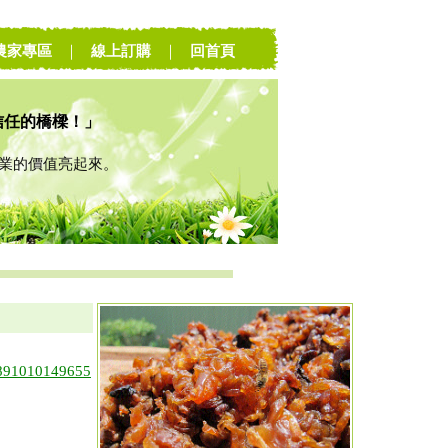
農家專區
｜
線上訂購
｜
回首頁
信任的橋樑！」
的價值亮起來。
91010149655