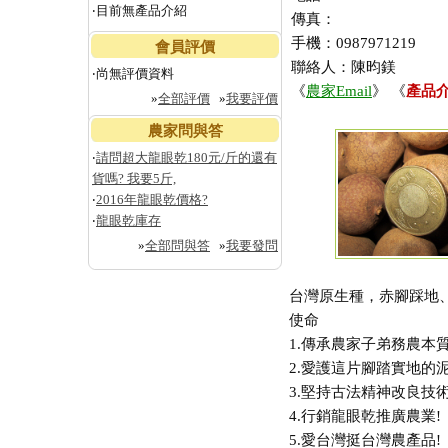
‧目前無產品介紹
傳真：
手機：0987971219
會員評價
聯絡人：陳昀鎂
‧尚無評價資料
《
農家Email
》 《
產品
»
全部評價
»
我要評價
農家問與答
‧
請問超大龍眼乾180元/斤的還有
貨嗎? 我要5斤,
‧
2016年龍眼乾價格?
‧
龍眼乾庫存
»
全部問與答
»
我要發問
台灣原生種，赤腳踩地
使命
1.傳承農家子弟務農本質
2.愛護這片腳踏實地的泥
3.堅持古法精神改良技
4.行銷龍眼乾推廣農業!
5.愛台灣挺台灣農產品!