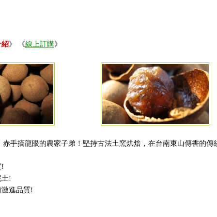
介紹
》 《
線上訂購
》
、赤手摘龍眼的農家子弟！堅持古法土窯烘焙，在台南東山傳香的
!
土!
術激進品質!