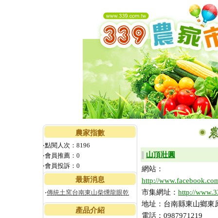
農家指數
‧點閱人次：8196
山頂壯圓
▌
‧會員推薦：0
‧會員投訴：0
網站：
最新消息
http://www.faceboo
市集網址：
http://www.
‧
傳統土窯台南東山柴燻龍眼乾
地址：台南縣東山鄉東原
產品介紹
電話：0987971219