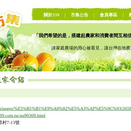
關於339
｜
市集公告
｜
會員專區
｜
「我們希望的是，搭建起農家和消費者間互相
讓家庭農場的用心被看見，讓台灣在地農業
k.com/pages/%E5%B1%B1%E9%A0%82%E5%A3%AF%E5%9C%93/2658
339.com.tw/au90369.html
村7-13號