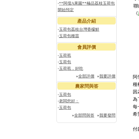
‧
**阿儒A果園**極品荔枝玉荷包
聯
開始預定
《
產品介紹
‧
玉荷包荔枝台灣香檬鮮
‧
玉荷包種苗
會員評價
‧
玉荷苞
‧
玉荷包
‧
玉荷苞，好吃
»
全部評價
»
我要評價
阿
種
農家問與答
因
‧
玉荷包
為
‧
老闆您好：
每
‧
玉荷包
希
»
全部問與答
»
我要發問
付