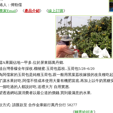
絡人：傅勁儒
農家Email
》 《
產品介紹
》 《
線上訂購
》
儒A果園佔地一甲多.位於屏東縣萬丹鄉.
植台灣香檬全年採收.榴槤蜜.玉荷包荔枝..玉荷包5/28~6/20
為阿儒家的玉荷包是純種玉荷包.跟一般用黑葉荔枝嫁接的改良種吃起
了讓水果好吃.阿儒不惜成本使用大量有機肥當底.再加上以牛奶黑糖
一個吃過的人都說好吃.送禮大方 自用實惠.
望透過網站讓消費者以最公道的價錢.買到最滿意的水果.
款方式: 請匯款至 合作金庫銀行萬丹分行 58277
《
轉寄給好友
》