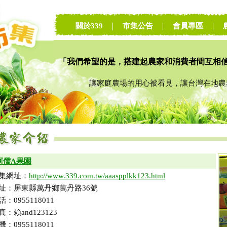
關於339
｜
市集公告
｜
會員專區
｜
「我們希望的是，搭建起農家和消費者間互相
讓家庭農場的用心被看見，讓台灣在地農業
阿儒A果園
集網址：
http://www.339.com.tw/aaaspplkk123.html
址：屏東縣萬丹鄉萬丹路36號
話：0955118011
真：賴and123123
機：0955118011