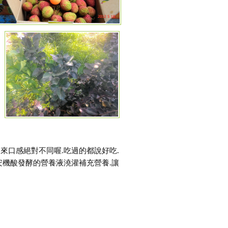
來口感絕對不同喔.吃過的都說好吃.
安機酸發酵的營養液澆灌補充營養.讓