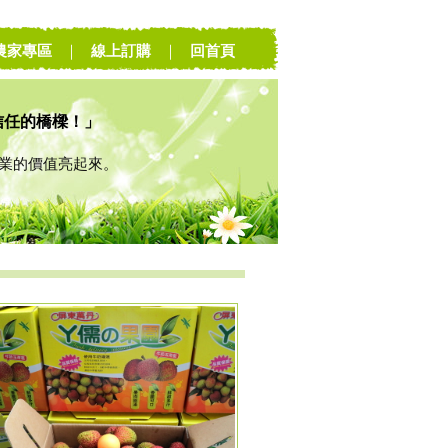
農家專區
｜
線上訂購
｜
回首頁
信任的橋樑！」
的價值亮起來。