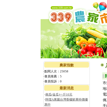
農家指數
‧點閱人次：25058
▌
‧會員推薦：5
‧會員投訴：0
市
最新消息
地
電
‧
南瓜(金瓜)一斤10元
‧
阿儒A果園台灣香檬鮮果特價優
傳
惠中
手